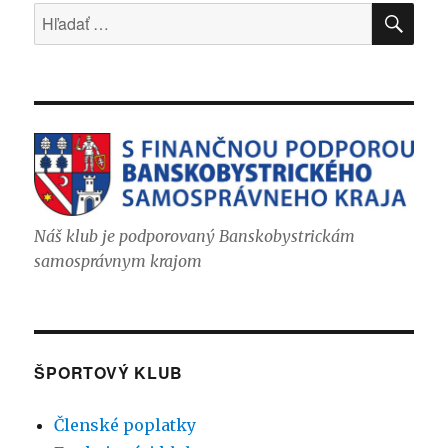
VYH
Hľadať:
Náš klub je podporovaný Banskobystrickám
samosprávnym krajom
ŠPORTOVÝ KLUB
Členské poplatky