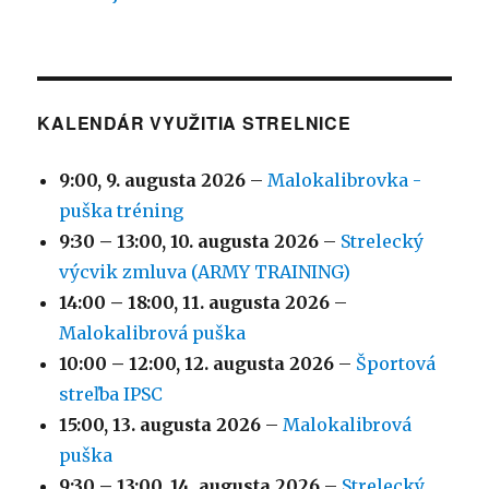
KALENDÁR VYUŽITIA STRELNICE
9:00,
9. augusta 2026
–
Malokalibrovka -
puška tréning
9:30
–
13:00
,
10. augusta 2026
–
Strelecký
výcvik zmluva (ARMY TRAINING)
14:00
–
18:00
,
11. augusta 2026
–
Malokalibrová puška
10:00
–
12:00
,
12. augusta 2026
–
Športová
streľba IPSC
15:00,
13. augusta 2026
–
Malokalibrová
puška
9:30
–
13:00
,
14. augusta 2026
–
Strelecký