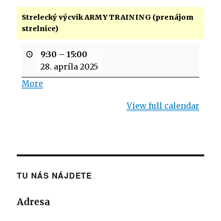
Strelecký výcvik ARMY TRAINING (prenájom
strelnice)
9:30
–
15:00
28. apríla 2025
More
about
{title}
View full calendar
TU NÁS NÁJDETE
Adresa