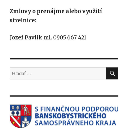
Zmluvy o prenájme alebo využití
strelnice:
Jozef Pavlík ml. 0905 667 421
VYH
Hľadať: