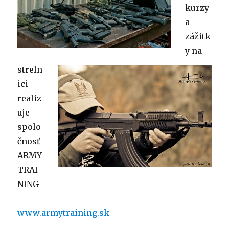
kurzy
a
zážitk
y na
streln
ici
realiz
uje
spolo
čnosť
ARMY
TRAI
NING
www.armytraining.sk