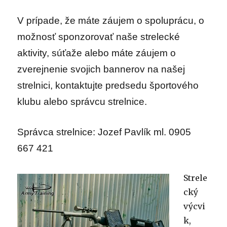
V prípade, že máte záujem o spoluprácu, o
možnosť sponzorovať naše strelecké
aktivity, súťaže alebo máte záujem o
zverejnenie svojich bannerov na našej
strelnici, kontaktujte predsedu športového
klubu alebo správcu strelnice.
Správca strelnice: Jozef Pavlík ml. 0905
667 421
Strele
cký
výcvi
k,