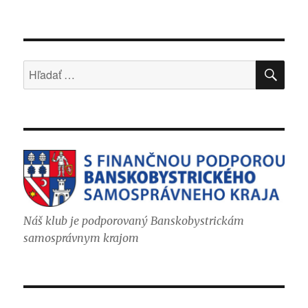
VYH
Hľadať:
Náš klub je podporovaný Banskobystrickám
samosprávnym krajom