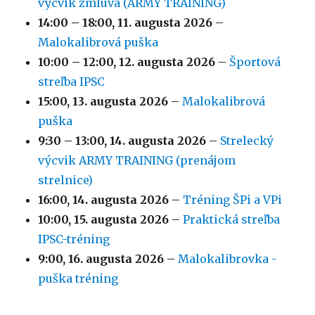
výcvik zmluva (ARMY TRAINING)
14:00
–
18:00
,
11. augusta 2026
–
Malokalibrová puška
10:00
–
12:00
,
12. augusta 2026
–
Športová
streľba IPSC
15:00,
13. augusta 2026
–
Malokalibrová
puška
9:30
–
13:00
,
14. augusta 2026
–
Strelecký
výcvik ARMY TRAINING (prenájom
strelnice)
16:00,
14. augusta 2026
–
Tréning ŠPi a VPi
10:00,
15. augusta 2026
–
Praktická streľba
IPSC-tréning
9:00,
16. augusta 2026
–
Malokalibrovka -
puška tréning