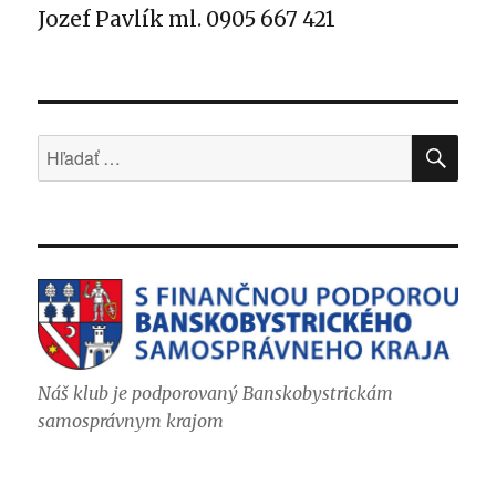
Jozef Pavlík ml. 0905 667 421
VYH
Hľadať:
Náš klub je podporovaný Banskobystrickám
samosprávnym krajom