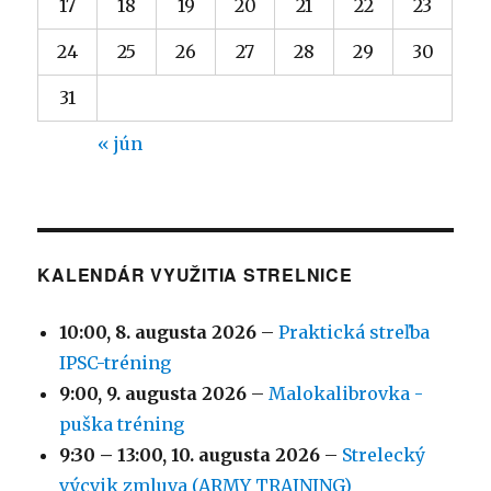
17
18
19
20
21
22
23
24
25
26
27
28
29
30
31
« jún
KALENDÁR VYUŽITIA STRELNICE
10:00,
8. augusta 2026
–
Praktická streľba
IPSC-tréning
9:00,
9. augusta 2026
–
Malokalibrovka -
puška tréning
9:30
–
13:00
,
10. augusta 2026
–
Strelecký
výcvik zmluva (ARMY TRAINING)