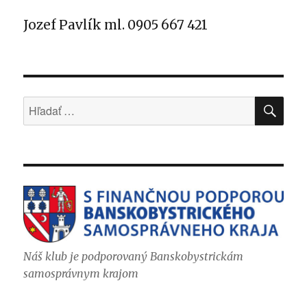
Jozef Pavlík ml. 0905 667 421
VYH
Hľadať:
Náš klub je podporovaný Banskobystrickám
samosprávnym krajom