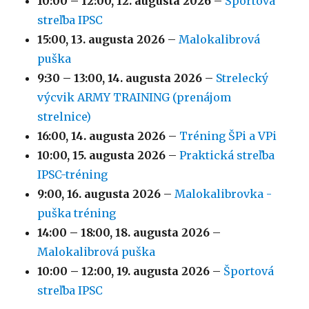
10:00
–
12:00
,
12. augusta 2026
–
Športová
streľba IPSC
15:00,
13. augusta 2026
–
Malokalibrová
puška
9:30
–
13:00
,
14. augusta 2026
–
Strelecký
výcvik ARMY TRAINING (prenájom
strelnice)
16:00,
14. augusta 2026
–
Tréning ŠPi a VPi
10:00,
15. augusta 2026
–
Praktická streľba
IPSC-tréning
9:00,
16. augusta 2026
–
Malokalibrovka -
puška tréning
14:00
–
18:00
,
18. augusta 2026
–
Malokalibrová puška
10:00
–
12:00
,
19. augusta 2026
–
Športová
streľba IPSC