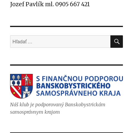
Jozef Pavlík ml. 0905 667 421
VYH
Hľadať:
Náš klub je podporovaný Banskobystrickám
samosprávnym krajom