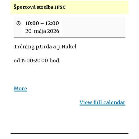
Športová streľba IPSC
10:00
–
12:00
20. mája 2026
Tréning p.Urda a p.Hukel
od 15.00-20.00 hod.
More
about
{title}
View full calendar