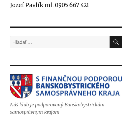
Jozef Pavlík ml. 0905 667 421
VYH
Hľadať:
Náš klub je podporovaný Banskobystrickám
samosprávnym krajom