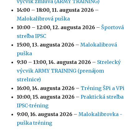
výcvik zmluva (ARMY TRAINING)
14:00
–
18:00
,
11. augusta 2026
–
Malokalibrová puška
10:00
–
12:00
,
12. augusta 2026
–
Športová
streľba IPSC
15:00,
13. augusta 2026
–
Malokalibrová
puška
9:30
–
13:00
,
14. augusta 2026
–
Strelecký
výcvik ARMY TRAINING (prenájom
strelnice)
16:00,
14. augusta 2026
–
Tréning ŠPi a VPi
10:00,
15. augusta 2026
–
Praktická streľba
IPSC-tréning
9:00,
16. augusta 2026
–
Malokalibrovka -
puška tréning